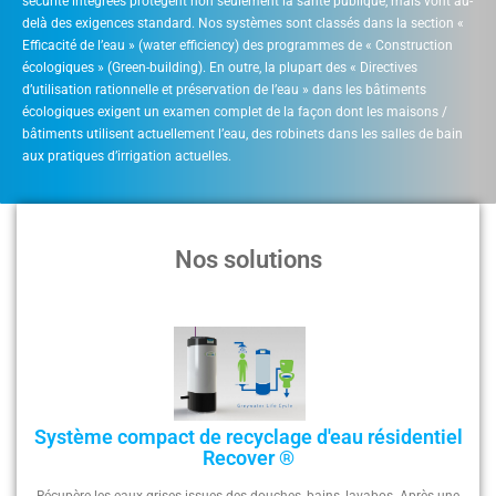
sécurité intégrées protègent non seulement la santé publique, mais vont au-
delà des exigences standard. Nos systèmes sont classés dans la section «
Efficacité de l’eau » (water efficiency) des programmes de « Construction
écologiques » (Green-building). En outre, la plupart des « Directives
d’utilisation rationnelle et préservation de l’eau » dans les bâtiments
écologiques exigent un examen complet de la façon dont les maisons /
bâtiments utilisent actuellement l’eau, des robinets dans les salles de bain
aux pratiques d’irrigation actuelles.
Nos solutions
Système compact de recyclage d'eau résidentiel
Recover ®
Récupère les eaux grises issues des douches, bains, lavabos. Après une