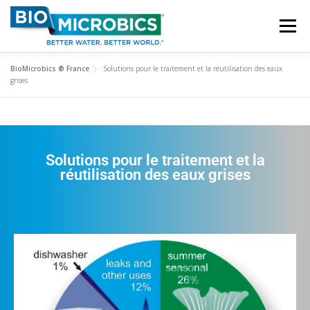
Menu
BioMicrobics ® France
Solutions pour le traitement et la réutilisation des eaux
NOS SERVICES
NOS SOLUTIONS
grises
VOS APPLICATIONS
L’ENTREPRISE
NEWS
Solutions pour le traitement et la
réutilisation des eaux grises
CONTACT
ACQUA.ECOLOGIE