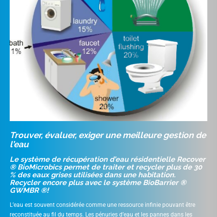
Trouver, évaluer, exiger une meilleure gestion de
l’eau
Le système de récupération d’eau résidentielle Recover
® BioMicrobics permet de traiter et recycler plus de 30
% des eaux grises utilisées dans une habitation.
Recycler encore plus avec le système BioBarrier ®
GWMBR ®!
L’eau est souvent considérée comme une ressource infinie pouvant être
reconstituée au fil du temps. Les pénuries d’eau et les pannes dans les