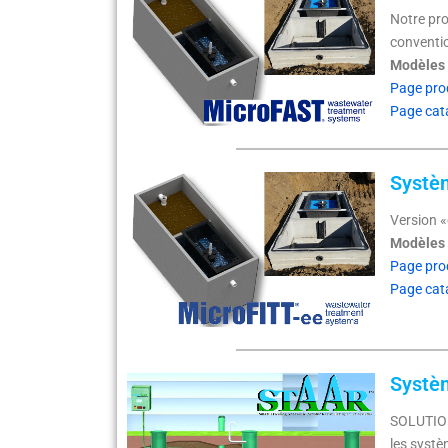
Notre pro
conventio
Modèles s
Page pro
Page cat
Systèm
Version 
Modèles s
Page pro
Page cat
Systèm
SOLUTION
les systè