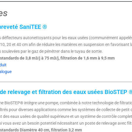
es
 breveté SaniTEE ®
es déflecteurs autonettoyants pour les eaux usées (communément appelés 
10, 20 et 40 cm afin de réduire les matières en suspension en favorisant 
s soulevées par le gaz de pénétrer dans le tuyau de sortie.
tandards de 3,8 m3/j à 75 m3/j, filtration de 1,6 mm à 9,5 mm
duit
alogue
de relevage et filtration des eaux usées BioSTEP 
e BioSTEP® intègre une pompe, combinée à notre technologie de filtratio
filtrés pour diverses applications comme les systèmes de collecte de pe
t des eaux usées de qualité supérieure et un système de contrôle complet
 si vous avez un besoin potentiel nécessitant un poste de relevage avec fil
standards Diamètre 40 cm, filtration 3,2 mm