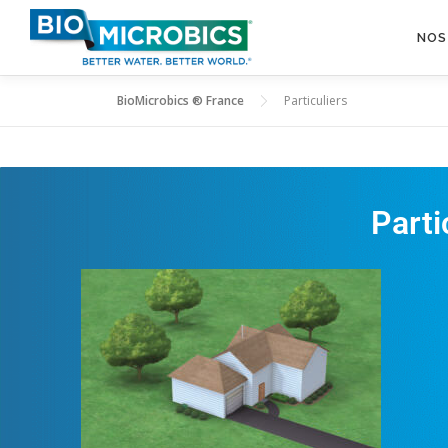
NOS
BioMicrobics ® France
Particuliers
Parti