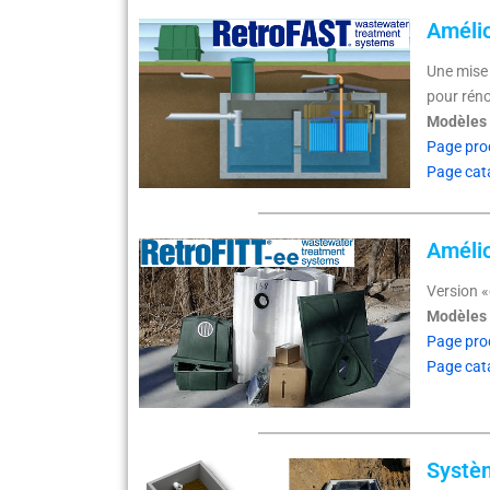
Améli
Une mise 
pour réno
Modèles s
Page pro
Page cat
Améli
Version 
Modèles s
Page pro
Page cat
Systè