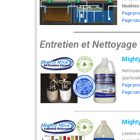
Modèles s
Page pro
Page cat
Entretien et Nettoyage
Mighty
Nettoyant
(particul
Page pro
Page cat
Mighty
Lessive c