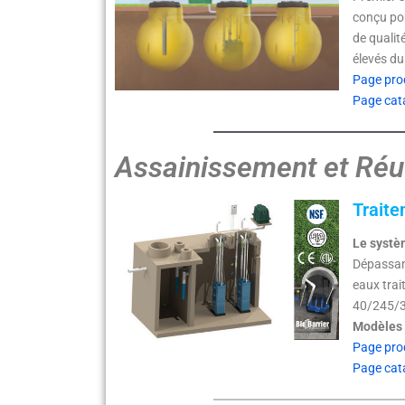
conçu pou
de qualit
élevés d
Page pro
Page cat
Assainissement et Réuti
Traite
Le systè
Dépassant
eaux trai
40/245/3
Modèles 
Page pro
Page cat