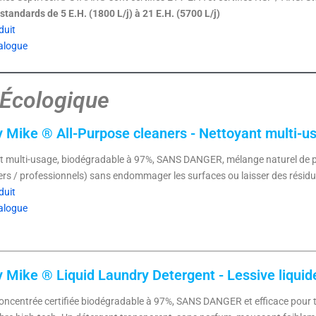
tandards de 5 E.H. (1800 L/j) à 21 E.H. (5700 L/j)
duit
alogue
 Écologique​
 Mike ® All-Purpose cleaners - Nettoyant multi-u
 multi-usage, biodégradable à 97%, SANS DANGER, mélange naturel de pl
iers / professionnels) sans endommager les surfaces ou laisser des résidu
duit
alogue
 Mike ® Liquid Laundry Detergent - Lessive liqui
oncentrée certifiée biodégradable à 97%, SANS DANGER et efficace pour tous le