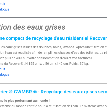
duit
alogue
tion des eaux grises​
e compact de recyclage d'eau résidentiel Recove
les eaux grises issues des douches, bains, lavabos. Après une filtration et
on l’eau est réutilisée afin de remplir les chasses d’eau des toilettes. La ré
z plus de 40% sur votre consommation d'eau et vos factures !
s du Recover® : H 155 cm x L 56 cm x l 49 cm, Poids : 37 kg.
duit
alogue
rier ® GWMBR ® : Recyclage des eaux grises semi-
me le plus performant au monde !
ystème au monde certifié pour la réutilisation de l’eau. Le système ava