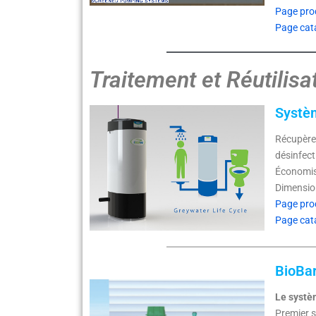
Page pro
Page cat
Traitement et Réutilisa
Systèm
Récupère 
désinfecti
Économise
Dimension
Page pro
Page cat
BioBar
Le systè
Premier s