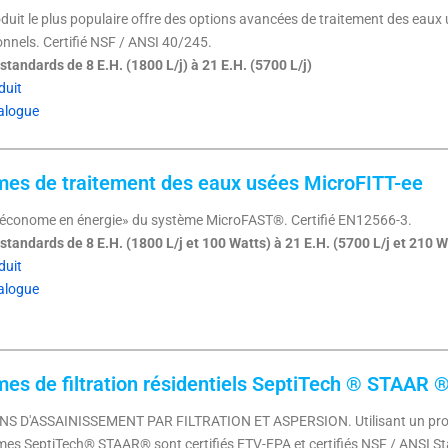
duit le plus populaire offre des options avancées de traitement des eaux
nnels. Certifié NSF / ANSI 40/245.
tandards de 8 E.H. (1800 L/j) à 21 E.H. (5700 L/j)
duit
alogue
es de traitement des eaux usées MicroFITT-ee
«économe en énergie» du système MicroFAST®. Certifié EN12566-3.
tandards de 8 E.H. (1800 L/j et 100 Watts) à 21 E.H. (5700 L/j et 210 W
duit
alogue
es de filtration résidentiels SeptiTech ® STAAR 
S D'ASSAINISSEMENT PAR FILTRATION ET ASPERSION. Utilisant un processu
mes SeptiTech® STAAR® sont certifiés ETV-EPA et certifiés NSF / ANSI 