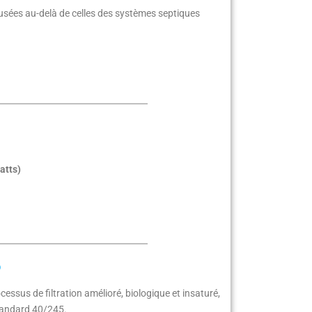
 usées au-delà de celles des systèmes septiques
atts)
®
s de filtration amélioré, biologique et insaturé,
Standard 40/245.