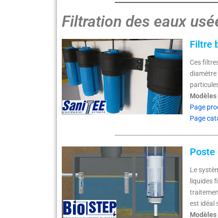
Filtration des eaux usé
Filtre
Ces filtr
diamètre 
particule
Modèles s
Page pro
Page cat
Poste 
Le systèm
liquides 
traitemen
est idéal
Modèles 