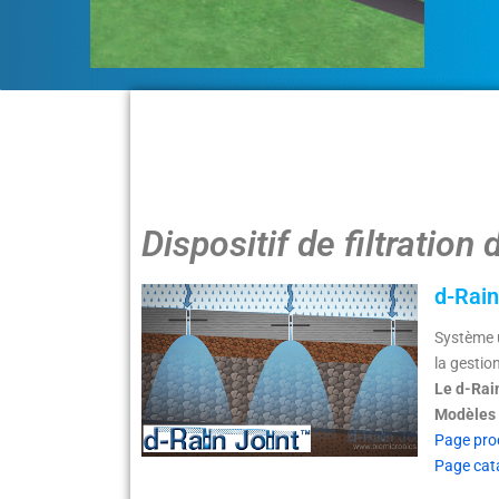
Dispositif de filtration 
d-Rain
Système u
la gestio
Le d-Rai
Modèles 
Page pro
Page cat