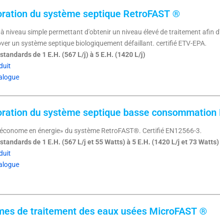
oration du système septique RetroFAST ®
à niveau simple permettant d'obtenir un niveau élevé de traitement afin 
ver un système septique biologiquement défaillant. certifié ETV-EPA.
tandards de 1 E.H. (567 L/j) à 5 E.H. (1420 L/j)
duit
alogue
oration du système septique basse consommation 
«économe en énergie» du système RetroFAST®. Certifié EN12566-3.
tandards de 1 E.H. (567 L/j et 55 Watts) à 5 E.H. (1420 L/j et 73 Watts)
duit
alogue
mes de traitement des eaux usées MicroFAST ®